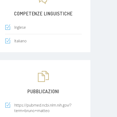
COMPETENZE LINGUISTICHE
Inglese
Italiano
PUBBLICAZIONI
https://pubmed.ncbi.nlm.nih.gov/?
term=bruno+matteo