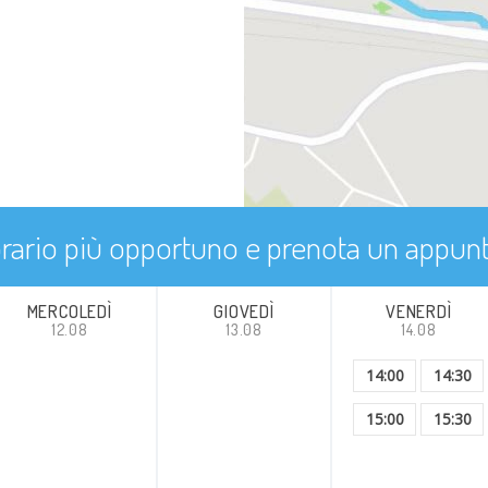
i
'orario più opportuno e prenota un appu
MERCOLEDÌ
GIOVEDÌ
VENERDÌ
12.08
13.08
14.08
14:00
14:30
15:00
15:30