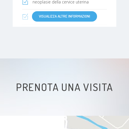
neoplasie della cervice uterina
VISUALIZZA ALTRE INFORMAZIONI
Vaginite
Cistite
Cisti ovariche
Cancro
Cancro Vaginale
PRENOTA UNA VISITA
Osteoporosi
Amenorrea
Cistocele